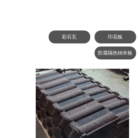
彩石瓦
印花板
防腐隔热纳米板