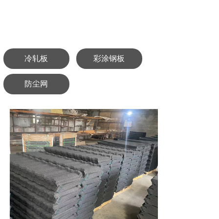
冷轧板
彩涂钢板
防尘网