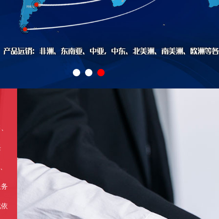
、
兴
部、
服务
北依